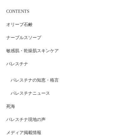
CONTENTS
オリーブ石鹸
ナーブルスソープ
敏感肌・乾燥肌スキンケア
パレスチナ
パレスチナの知恵・格言
パレスチナニュース
死海
パレスチナ現地の声
メディア掲載情報