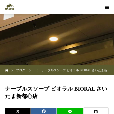
ホーム
ブログ
ナーブルスソープ ビオラル BIORAL さいたま新
都心店
ナーブルスソープ ビオラル BIORAL さい
たま新都心店