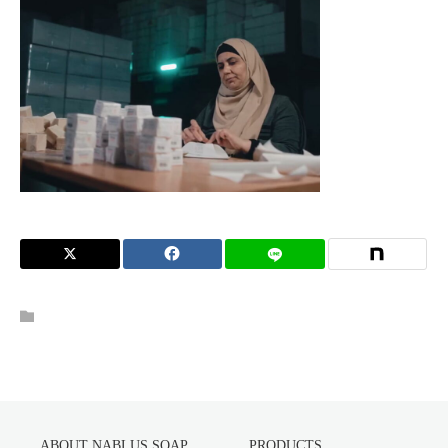
ABOUT NABLUS SOAP
PRODUCTS