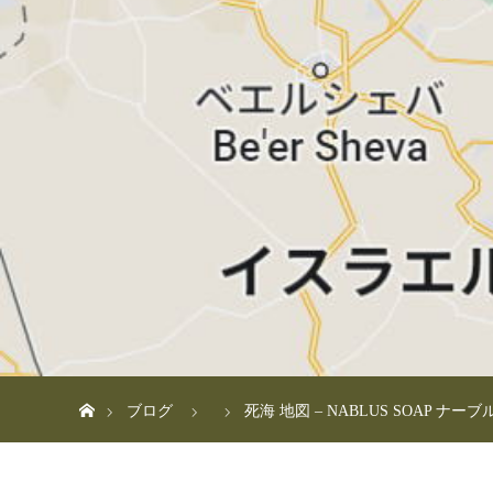
ホーム
ブログ
死海 地図 – NABLUS SOAP ナー