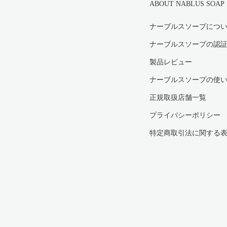
ABOUT NABLUS SOAP
ナーブルスソープにつ
ナーブルスソープの認
製品レビュー
ナーブルスソープの使
正規取扱店舗一覧
プライバシーポリシー
特定商取引法に関する