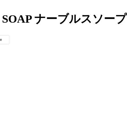
US SOAP ナーブルスソープ
te