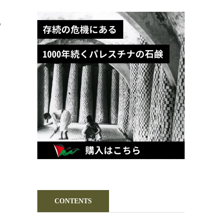
CONTENTS