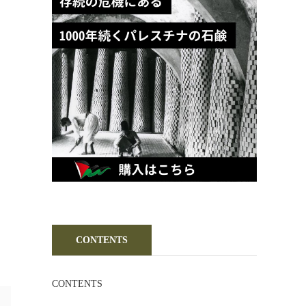
CONTENTS
CONTENTS