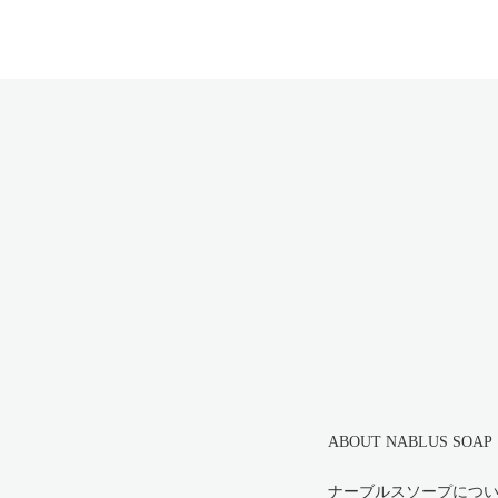
ABOUT NABLUS SOAP
ナーブルスソープにつ