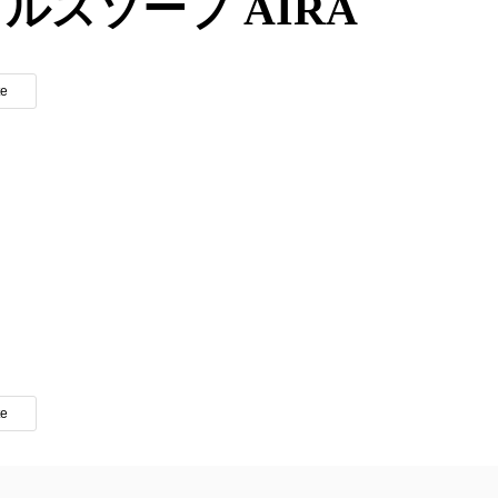
ーブルスソープ AIRA
te
te