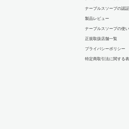
ナーブルスソープの認
製品レビュー
ナーブルスソープの使
正規取扱店舗一覧
プライバシーポリシー
特定商取引法に関する