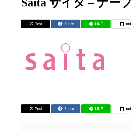
Saita サイタ – ナ
Post
Share
LINE
no
Post
Share
LINE
no