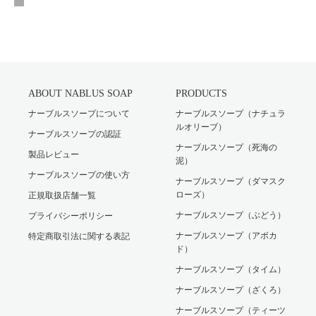
ABOUT NABLUS SOAP
PRODUCTS
ナーブルスソープについて
ナーブルスソープ（ナチュラ
ルオリーブ）
ナーブルスソープの認証
ナーブルスソープ（死海の
製品レビュー
泥）
ナーブルスソープの使い方
ナーブルスソープ（ダマスク
ローズ）
正規取扱店舗一覧
ナーブルスソープ（ぶどう）
プライバシーポリシー
ナーブルスソープ（アボカ
特定商取引法に関する表記
ド）
ナーブルスソープ（タイム）
ナーブルスソープ（ざくろ）
ナーブルスソープ（ティーツ