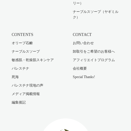
リー）
ナーブルスソープ（ヤギミル
ク）
CONTENTS
CONTACT
オリーブ石鹸
お問い合わせ
ナーブルスソープ
卸取引をご希望のお客様へ
敏感肌・乾燥肌スキンケア
アフィリエイトプログラム
パレスチナ
会社概要
死海
Special Thanks!
パレスチナ現地の声
メディア掲載情報
編集後記