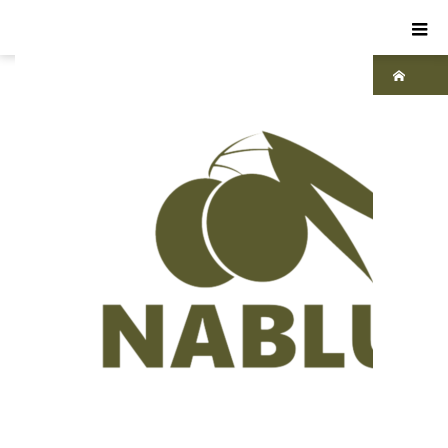
ホーム
ブ
ログ
死
海
死
海の
泥と
は？
世界