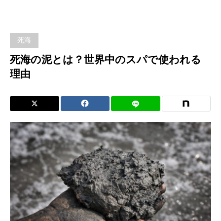
中の
スパ
死海
で使
死海の泥とは？世界中のスパで使われる
理由
われ
る理
由