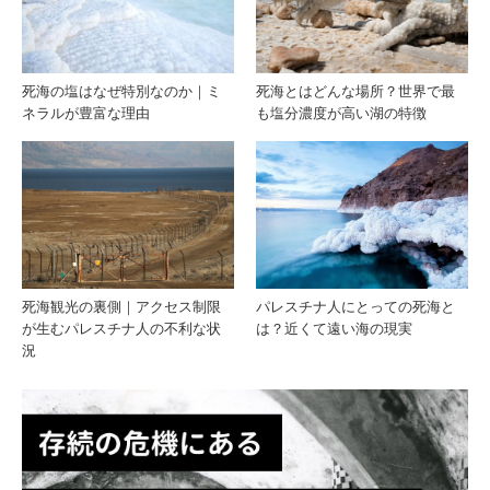
オイ
の農
ルか
家が
死海の塩はなぜ特別なのか｜ミ
死海とはどんな場所？世界で最
ネラルが豊富な理由
も塩分濃度が高い湖の特徴
ら始
語る
まる
日常
一日
死海観光の裏側｜アクセス制限
パレスチナ人にとっての死海と
が生むパレスチナ人の不利な状
は？近くて遠い海の現実
況