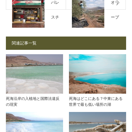
パレ
オリ
スチ
ーブ
ナの
の木
関連記事一覧
家庭
とと
の朝
もに
｜パ
生き
ンと
る｜
死海沿岸の入植地と国際法違反
死海はどこにある？中東にある
の現実
世界で最も低い場所の湖
オリ
西岸
ーブ
地区