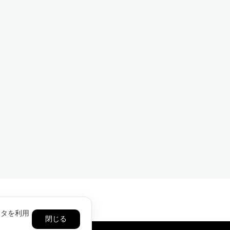
ータを利用
閉じる