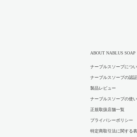
ABOUT NABLUS SOAP
ナーブルスソープにつ
ナーブルスソープの認
製品レビュー
ナーブルスソープの使
正規取扱店舗一覧
プライバシーポリシー
特定商取引法に関する