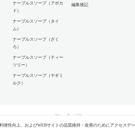
ナーブルスソープ（アボカ
編集後記
ド）
ナーブルスソープ（タイ
ム）
ナーブルスソープ（ざく
ろ）
ナーブルスソープ（ティー
ツリー）
ナーブルスソープ（ヤギミ
ルク）
Twitter
Facebook
Instagram
利便性向上、およびWEBサイトの品質維持・改善のためにアクセスデ