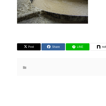
Post
Share
LINE
no