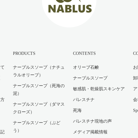
PRODUCTS
CONTENTS
C
いて
ナーブルスソープ（ナチュ
オリーブ石鹸
お
ラルオリーブ）
証
ナーブルスソープ
卸
ナーブルスソープ（死海の
敏感肌・乾燥肌スキンケア
ア
泥）
い方
パレスチナ
会
ナーブルスソープ（ダマス
死海
Sp
クローズ）
パレスチナ現地の声
ナーブルスソープ（ぶど
う）
表記
メディア掲載情報