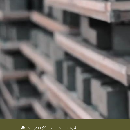
ホーム
ブログ
image4