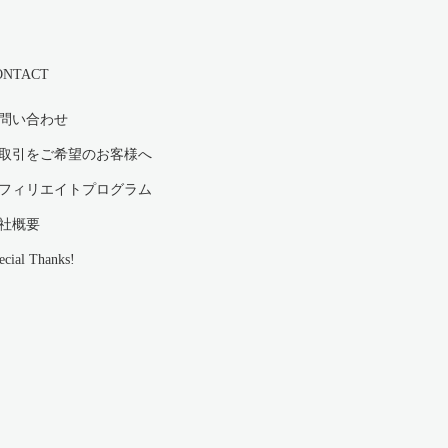
ONTACT
問い合わせ
取引をご希望のお客様へ
フィリエイトプログラム
社概要
ecial Thanks!