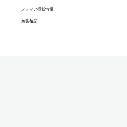
メディア掲載情報
編集後記