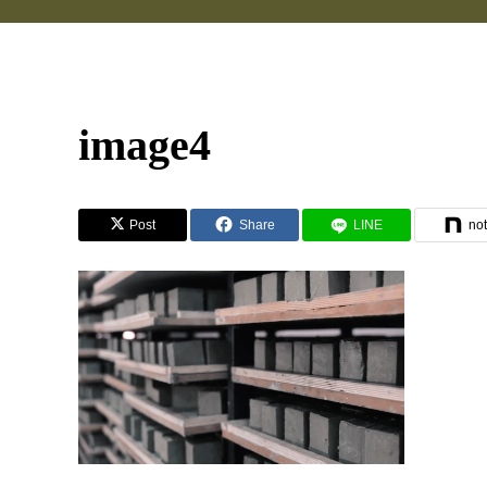
image4
Post
Share
LINE
no