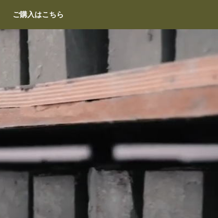
ご購入はこちら