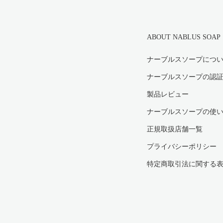
ABOUT NABLUS SOAP
ナーブルスソープにつ
ナーブルスソープの認
製品レビュー
ナーブルスソープの使
正規取扱店舗一覧
プライバシーポリシー
特定商取引法に関する