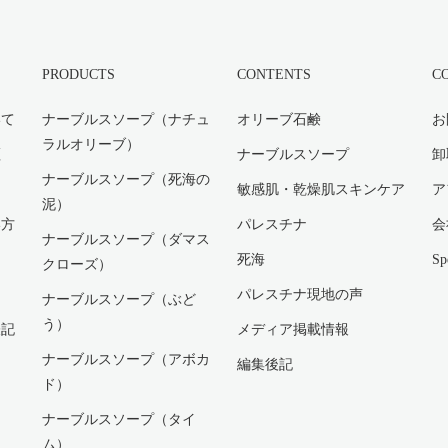
PRODUCTS
CONTENTS
C
いて
ナーブルスソープ（ナチュ
オリーブ石鹸
お
ラルオリーブ）
証
ナーブルスソープ
卸
ナーブルスソープ（死海の
敏感肌・乾燥肌スキンケア
ア
泥）
い方
パレスチナ
会
ナーブルスソープ（ダマス
死海
Sp
クローズ）
パレスチナ現地の声
ナーブルスソープ（ぶど
う）
表記
メディア掲載情報
ナーブルスソープ（アボカ
編集後記
ド）
ナーブルスソープ（タイ
ム）