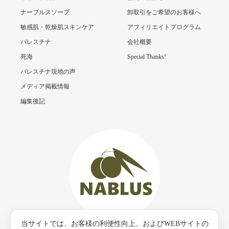
ナーブルスソープ
卸取引をご希望のお客様へ
敏感肌・乾燥肌スキンケア
アフィリエイトプログラム
パレスチナ
会社概要
死海
Special Thanks!
パレスチナ現地の声
メディア掲載情報
編集後記
当サイトでは、お客様の利便性向上、およびWEBサイトの