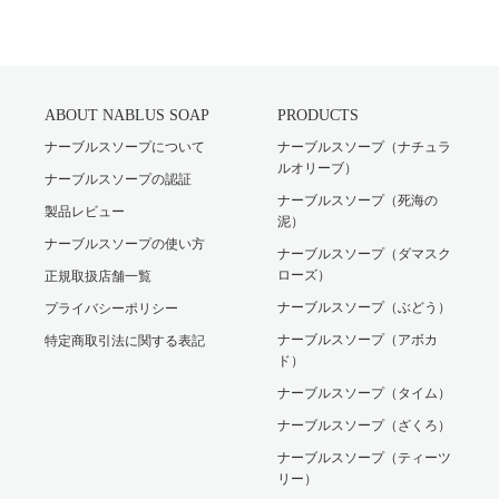
ABOUT NABLUS SOAP
PRODUCTS
ナーブルスソープについて
ナーブルスソープ（ナチュラ
ルオリーブ）
ナーブルスソープの認証
ナーブルスソープ（死海の
製品レビュー
泥）
ナーブルスソープの使い方
ナーブルスソープ（ダマスク
ローズ）
正規取扱店舗一覧
ナーブルスソープ（ぶどう）
プライバシーポリシー
ナーブルスソープ（アボカ
特定商取引法に関する表記
ド）
ナーブルスソープ（タイム）
ナーブルスソープ（ざくろ）
ナーブルスソープ（ティーツ
リー）