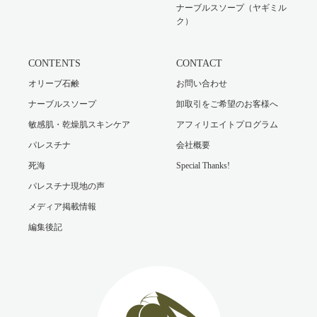
ナーブルスソープ（ヤギミル
ク）
CONTENTS
CONTACT
オリーブ石鹸
お問い合わせ
ナーブルスソープ
卸取引をご希望のお客様へ
敏感肌・乾燥肌スキンケア
アフィリエイトプログラム
パレスチナ
会社概要
死海
Special Thanks!
パレスチナ現地の声
メディア掲載情報
編集後記